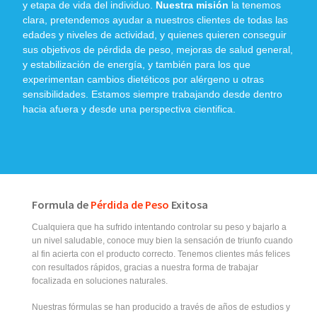
y etapa de vida del individuo.
Nuestra misión
la tenemos
clara, pretendemos ayudar a nuestros clientes de todas las
edades y niveles de actividad, y quienes quieren conseguir
sus objetivos de pérdida de peso, mejoras de salud general,
y estabilización de energía, y también para los que
experimentan cambios dietéticos por alérgeno u otras
sensibilidades. Estamos siempre trabajando desde dentro
hacia afuera y desde una perspectiva cientifica.
Formula de
Pérdida de Peso
Exitosa
Cualquiera que ha sufrido intentando controlar su peso y bajarlo a
un nivel saludable, conoce muy bien la sensación de triunfo cuando
al fin acierta con el producto correcto. Tenemos clientes más felices
con resultados rápidos, gracias a nuestra forma de trabajar
focalizada en soluciones naturales.
Nuestras fórmulas se han producido a través de años de estudios y